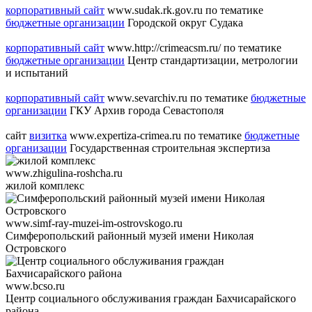
корпоративный сайт
www.sudak.rk.gov.ru
по тематике
бюджетные организации
Городской округ Судака
корпоративный сайт
www.http://crimeacsm.ru/
по тематике
бюджетные организации
Центр стандартизации, метрологии
и испытаний
корпоративный сайт
www.sevarchiv.ru
по тематике
бюджетные
организации
ГКУ Архив города Севастополя
сайт
визитка
www.expertiza-crimea.ru
по тематике
бюджетные
организации
Государственная строительная экспертиза
www.zhigulina-roshcha.ru
жилой комплекс
www.simf-ray-muzei-im-ostrovskogo.ru
Симферопольский районный музей имени Николая
Островского
www.bcso.ru
Центр социального обслуживания граждан Бахчисарайского
района