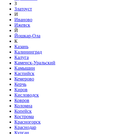
З
Златоуст
И
Иваново
Ижевск
Й
Йошкар-Ола
К
Казань
Калининград
Калуга
Каменск-Уральский
Камышин
Каспийск
Кемерово
Керчь
Киров
Кисловодск
Ковров
Коломна
Копейск
Кострома
Красногорск
Краснодар
Курган