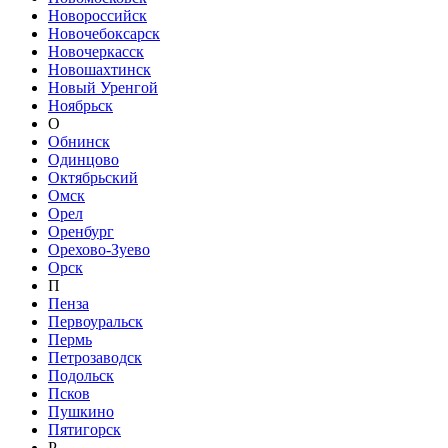
Новороссийск
Новочебоксарск
Новочеркасск
Новошахтинск
Новый Уренгой
Ноябрьск
О
Обнинск
Одинцово
Октябрьский
Омск
Орел
Оренбург
Орехово-Зуево
Орск
П
Пенза
Первоуральск
Пермь
Петрозаводск
Подольск
Псков
Пушкино
Пятигорск
Р