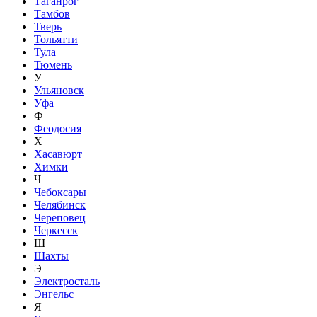
Таганрог
Тамбов
Тверь
Тольятти
Тула
Тюмень
У
Ульяновск
Уфа
Ф
Феодосия
Х
Хасавюрт
Химки
Ч
Чебоксары
Челябинск
Череповец
Черкесск
Ш
Шахты
Э
Электросталь
Энгельс
Я