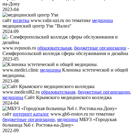
на-Дону
2023-04
сайт
визитка
www.valiz-uzi.ru
по тематике
медицина
медицинский центр Узи "Вализ"
2024-09
www.svpusois.ru
образовательная
,
бюджетные организации
-
Симферопольский колледж сферы обслуживания и дизайна
2023-05
www.medici.clinic
медицина
Клиника эстетической и общей
медицины.
2023-08
www.medicol82.ru
образовательная
,
бюджетные организации
,
медицина
Сайт Крымского медицинского колледжа
2024-04
сайт
интернет каталог
www.gb6-rostov.ru
по тематике
бюджетные организации
,
медицина
МБУЗ «Городская
больница №6 г. Ростова-на-Дону»
2022-09