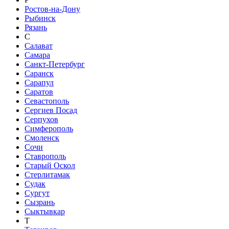
Ростов-на-Дону
Рыбинск
Рязань
С
Салават
Самара
Санкт-Петербург
Саранск
Сарапул
Саратов
Севастополь
Сергиев Посад
Серпухов
Симферополь
Смоленск
Сочи
Ставрополь
Старый Оскол
Стерлитамак
Судак
Сургут
Сызрань
Сыктывкар
Т