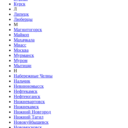
Курск
Л
Липецк
Люберцы
М
Магнитогорск
Майкоп
Махачкала
Миасс
Москва
Мурманск
Муром
Мытищи
Н
Набережные Челны
Нальчик
Невинномысск
Нефтекамск
Нефтеюганск
Нижневартовск
Нижнекамск
Нижний Новгород
Нижний Тагил
Новокуйбышевск
Новомосковск