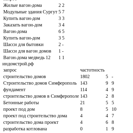
Жилые вагон-дома
2
2
Модульные здания Сургут
5
7
Купить вагон-дом
3
3
Заказать вагон-дом
3
4
Вагон-дома
6
5
Купить вагон-дом
3
5
Шасси для бытовки
2
-
Шасси для вагон домов
1
-
Вагон-дома медведь 12
1
1
индомстрой.рф
запрос
частотность
строительство домов
1802
5
-
Строительство домов Симферополь
143
9
9
фундамент
114
4
9
строительство домов в Симферополе
143
2
8
Бетонные работы
21
5
5
проект под дом
8
5
10
проект под строительство дома
4
4
7
строительство дома проект
4
6
8
разработка котлована
0
1
9