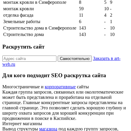
монтаж кровли в Симферополе
8
5
9
монтаж кровли
59
10
-
отделка фасада
11
4
2
Земельные работы
6
-
1
Строительство дома в Симферополе
143
-
10
Строительство дома
143
-
10
Раскрутить сайт
Заказать в art-
Самостоятельно
web.ru
Для кого подходит SEO раскрутка сайта
Многостраничные и
корпоративные
сайты
Каждая группа запросов, связанных или околотематические
может быть представлена и проработана на отдельной
странице. Главные конкурентные запросы представлены на
главной странице. Это позволяет сделать хорошую глубину и
широту охвата запросов для хорошей конкуренции при
продвижении в поиске в Каспийске.
Интернет магазины
Вывод структуры
магазина
под каждую группу запросов,