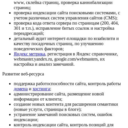
www, склейка страниц, проверка каннибализации
страниц;
проверка индексации сайта поисковыми системами, с
учетом различных систем управления сайтов (CMS);
проверка кода ответа сервера по страницам (200, 404,
301 и т.п.), исправление битых ссылок и настройка
переадресаций;
детальный аудит интернет-площадки по юзабилити и
качеству посадочных страниц, по улучшению
поведенческих факторов;
Яндекс метрика
, регистрация в Яндекс справочнике,
webmaster.yandex.ru, google.com/webmasters, их
настройка и анализ замечаний.
Развитие веб-ресурса
поддержка работоспособности сайта, контроль работы
домена
и
хостинга
;
администрирование сайта, размещение новой
информации от клиента;
создание новых контента для расширения семантики
(новые услуги, страницы в блоге);
устранение замечаний поисковых систем, ошибок
индексации;
контроль индексации сайта, контроль позиций для