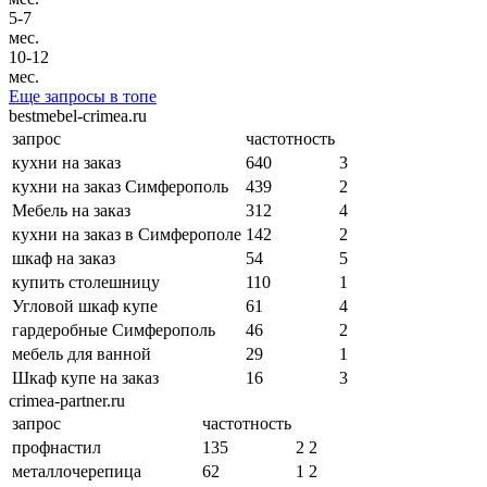
5-7
мес.
10-12
мес.
Еще запросы в топе
bestmebel-crimea.ru
запрос
частотность
кухни на заказ
640
3
кухни на заказ Симферополь
439
2
Мебель на заказ
312
4
кухни на заказ в Симферополе
142
2
шкаф на заказ
54
5
купить столешницу
110
1
Угловой шкаф купе
61
4
гардеробные Симферополь
46
2
мебель для ванной
29
1
Шкаф купе на заказ
16
3
crimea-partner.ru
запрос
частотность
профнастил
135
2
2
металлочерепица
62
1
2