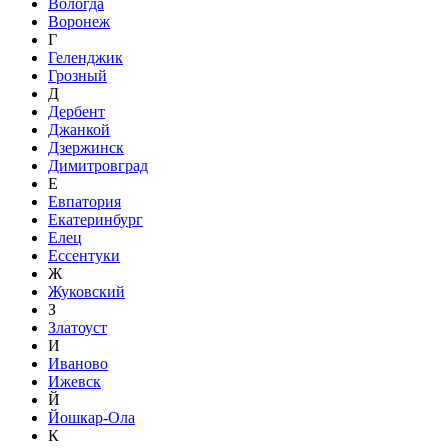
Вологда
Воронеж
Г
Геленджик
Грозный
Д
Дербент
Джанкой
Дзержинск
Димитровград
Е
Евпатория
Екатеринбург
Елец
Ессентуки
Ж
Жуковский
З
Златоуст
И
Иваново
Ижевск
Й
Йошкар-Ола
К