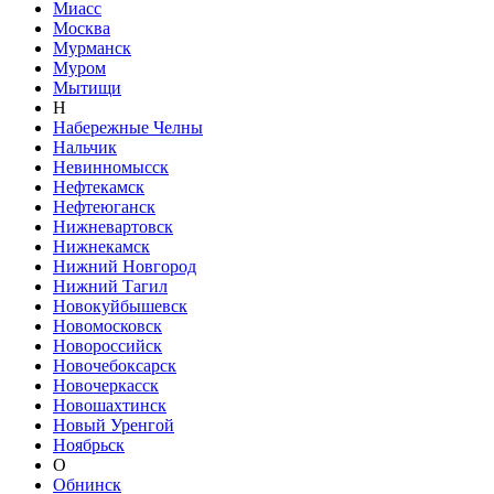
Миасс
Москва
Мурманск
Муром
Мытищи
Н
Набережные Челны
Нальчик
Невинномысск
Нефтекамск
Нефтеюганск
Нижневартовск
Нижнекамск
Нижний Новгород
Нижний Тагил
Новокуйбышевск
Новомосковск
Новороссийск
Новочебоксарск
Новочеркасск
Новошахтинск
Новый Уренгой
Ноябрьск
О
Обнинск