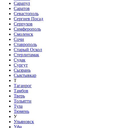
Сарапул
Саратов
Севастополь
Сергиев Посад
Серпухов
Симферополь
Смоленск
Сочи
Ставрополь
Старый Оскол
Стерлитамак
Судак
Сургут
Сызрань
Сыктывкар
Т
Таганрог
Тамбов
Тверь
Тольятти
Тула
Тюмень
У
Ульяновск
Уфа