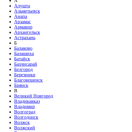
А
Алушта
Альметьевск
Анапа
Арзамас
Армавир
Архангельск
Астрахань
Б
Балаково
Балашиха
Батайск
Бахчисарай
Белгород
Березники
Благовещенск
Брянск
В
Великий Новгород
Владикавказ
Владимир
Волгоград
Волгодонск
Волжск
Волжский