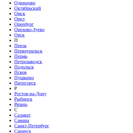
Одинцово
Октябрьский
Омск
Орел
Оренбург
Орехово-Зуево
Орск
П
Пенза
Первоуральск
Пермь
Петрозаводск
Подольск
Псков
Пушкино
Пятигорск
Р
Ростов-на-Дону
Рыбинск
Рязань
С
Салават
Самара
Санкт-Петербург
Саранск