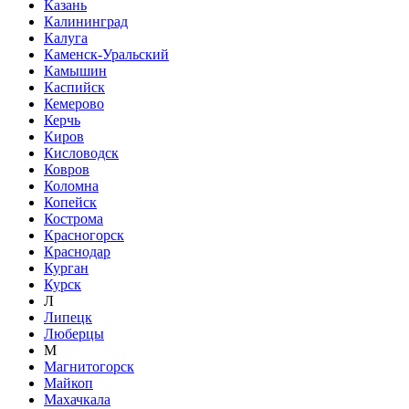
Казань
Калининград
Калуга
Каменск-Уральский
Камышин
Каспийск
Кемерово
Керчь
Киров
Кисловодск
Ковров
Коломна
Копейск
Кострома
Красногорск
Краснодар
Курган
Курск
Л
Липецк
Люберцы
М
Магнитогорск
Майкоп
Махачкала