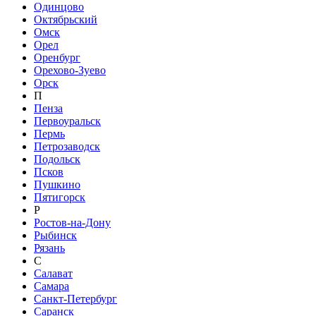
Одинцово
Октябрьский
Омск
Орел
Оренбург
Орехово-Зуево
Орск
П
Пенза
Первоуральск
Пермь
Петрозаводск
Подольск
Псков
Пушкино
Пятигорск
Р
Ростов-на-Дону
Рыбинск
Рязань
С
Салават
Самара
Санкт-Петербург
Саранск