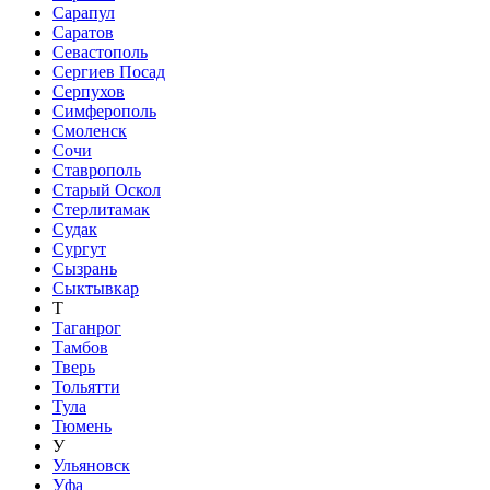
Сарапул
Саратов
Севастополь
Сергиев Посад
Серпухов
Симферополь
Смоленск
Сочи
Ставрополь
Старый Оскол
Стерлитамак
Судак
Сургут
Сызрань
Сыктывкар
Т
Таганрог
Тамбов
Тверь
Тольятти
Тула
Тюмень
У
Ульяновск
Уфа