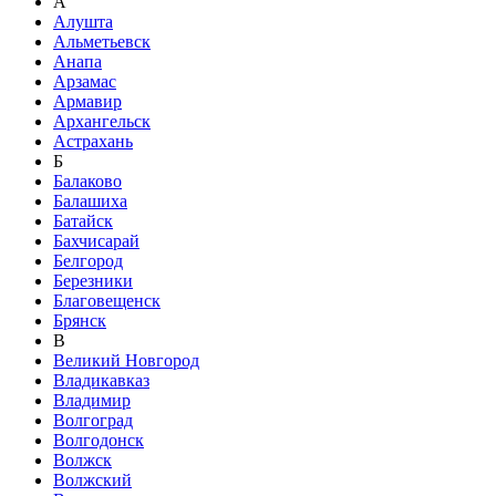
А
Алушта
Альметьевск
Анапа
Арзамас
Армавир
Архангельск
Астрахань
Б
Балаково
Балашиха
Батайск
Бахчисарай
Белгород
Березники
Благовещенск
Брянск
В
Великий Новгород
Владикавказ
Владимир
Волгоград
Волгодонск
Волжск
Волжский