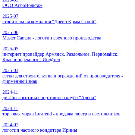
ООО АгроВольтаж
2025-07
строительная компания "Древо Крым Строй"
2025-06
Master Camara - логотип свечного производства
2025-05
интернет провайдер Армянск, Раздольное, Первомайск,
Красноперекопск - Ин@тел
2025-03
сетки для строительства и ограждений от производителя -
фирменный знак
2024-11
дизайн логотипа спортивного клуба “Арена”
2024-11
торговая марка Lustrend - продажа люстр и светильников
2024-07
логотип частного кондитера Ирины