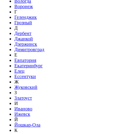
Вологда
Воронеж
Г
Геленджик
Грозный
Д
Дербент
Джанкой
Дзержинск
Димитровград
Е
Евпатория
Екатеринбург
Елец
Ессентуки
Ж
Жуковский
З
Златоуст
И
Иваново
Ижевск
Й
Йошкар-Ола
К