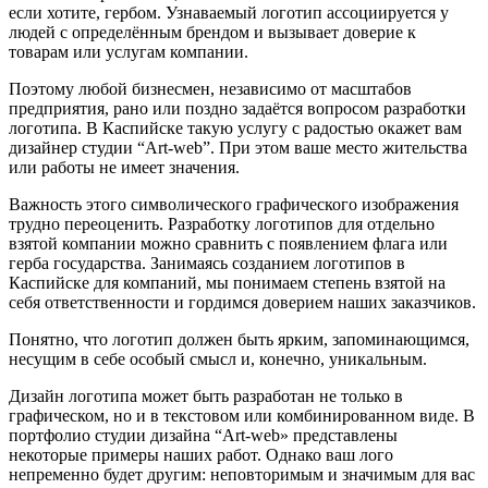
если хотите, гербом. Узнаваемый логотип ассоциируется у
людей с определённым брендом и вызывает доверие к
товарам или услугам компании.
Поэтому любой бизнесмен, независимо от масштабов
предприятия, рано или поздно задаётся вопросом разработки
логотипа. В Каспийске такую услугу с радостью окажет вам
дизайнер студии “Art-web”. При этом ваше место жительства
или работы не имеет значения.
Важность этого символического графического изображения
трудно переоценить. Разработку логотипов для отдельно
взятой компании можно сравнить с появлением флага или
герба государства. Занимаясь созданием логотипов в
Каспийске для компаний, мы понимаем степень взятой на
себя ответственности и гордимся доверием наших заказчиков.
Понятно, что логотип должен быть ярким, запоминающимся,
несущим в себе особый смысл и, конечно, уникальным.
Дизайн логотипа может быть разработан не только в
графическом, но и в текстовом или комбинированном виде. В
портфолио студии дизайна “Art-web» представлены
некоторые примеры наших работ. Однако ваш лого
непременно будет другим: неповторимым и значимым для вас