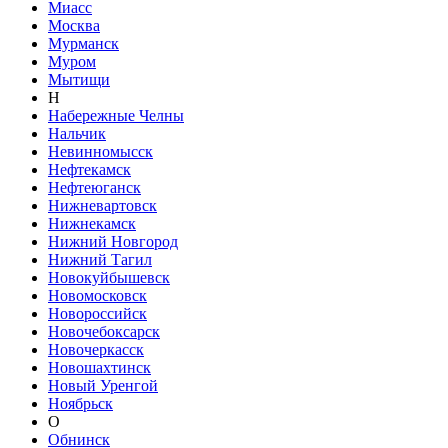
Миасс
Москва
Мурманск
Муром
Мытищи
Н
Набережные Челны
Нальчик
Невинномысск
Нефтекамск
Нефтеюганск
Нижневартовск
Нижнекамск
Нижний Новгород
Нижний Тагил
Новокуйбышевск
Новомосковск
Новороссийск
Новочебоксарск
Новочеркасск
Новошахтинск
Новый Уренгой
Ноябрьск
О
Обнинск