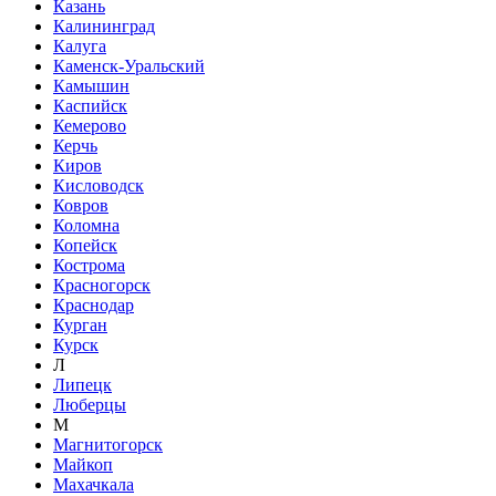
Казань
Калининград
Калуга
Каменск-Уральский
Камышин
Каспийск
Кемерово
Керчь
Киров
Кисловодск
Ковров
Коломна
Копейск
Кострома
Красногорск
Краснодар
Курган
Курск
Л
Липецк
Люберцы
М
Магнитогорск
Майкоп
Махачкала