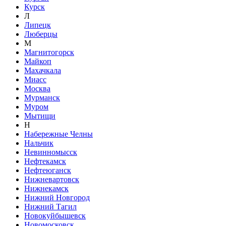
Курск
Л
Липецк
Люберцы
М
Магнитогорск
Майкоп
Махачкала
Миасс
Москва
Мурманск
Муром
Мытищи
Н
Набережные Челны
Нальчик
Невинномысск
Нефтекамск
Нефтеюганск
Нижневартовск
Нижнекамск
Нижний Новгород
Нижний Тагил
Новокуйбышевск
Новомосковск