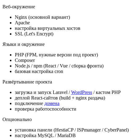
Веб-окружение
Nginx (основной вариант)
Apache
настройка виртуальных хостов
SSL (Let's Encrypt)
Языки и окружение
PHP (FPM, нужные версии под проект)
Composer
Node.js / npm (React / Vue / сборка фронта)
базовая настройка cron
Развёртывание проекта
загрузка и запуск Laravel /
WordPress
/ кастом PHP
деплой React-сайтов (build + nginx раздача)
подключение
домена
проверка работоспособности
Опционально
установка панели (HestiaCP / ISPmanager / CyberPanel)
настройка MySQL / MariaDB