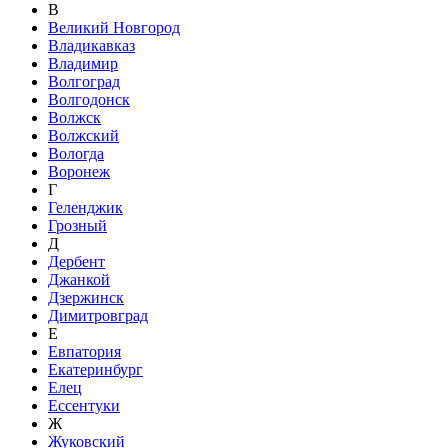
В
Великий Новгород
Владикавказ
Владимир
Волгоград
Волгодонск
Волжск
Волжский
Вологда
Воронеж
Г
Геленджик
Грозный
Д
Дербент
Джанкой
Дзержинск
Димитровград
Е
Евпатория
Екатеринбург
Елец
Ессентуки
Ж
Жуковский