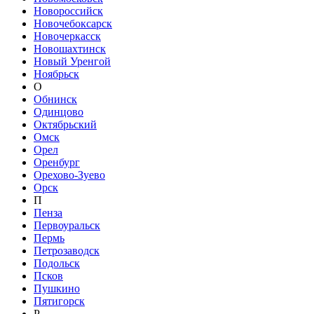
Новороссийск
Новочебоксарск
Новочеркасск
Новошахтинск
Новый Уренгой
Ноябрьск
О
Обнинск
Одинцово
Октябрьский
Омск
Орел
Оренбург
Орехово-Зуево
Орск
П
Пенза
Первоуральск
Пермь
Петрозаводск
Подольск
Псков
Пушкино
Пятигорск
Р