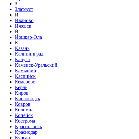
З
Златоуст
И
Иваново
Ижевск
Й
Йошкар-Ола
К
Казань
Калининград
Калуга
Каменск-Уральский
Камышин
Каспийск
Кемерово
Керчь
Киров
Кисловодск
Ковров
Коломна
Копейск
Кострома
Красногорск
Краснодар
Курган