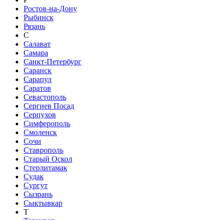
Ростов-на-Дону
Рыбинск
Рязань
С
Салават
Самара
Санкт-Петербург
Саранск
Сарапул
Саратов
Севастополь
Сергиев Посад
Серпухов
Симферополь
Смоленск
Сочи
Ставрополь
Старый Оскол
Стерлитамак
Судак
Сургут
Сызрань
Сыктывкар
Т