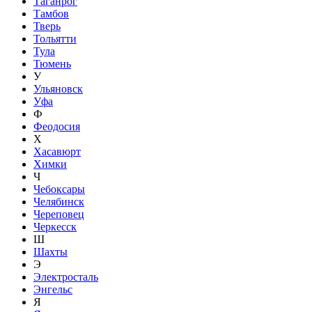
Таганрог
Тамбов
Тверь
Тольятти
Тула
Тюмень
У
Ульяновск
Уфа
Ф
Феодосия
Х
Хасавюрт
Химки
Ч
Чебоксары
Челябинск
Череповец
Черкесск
Ш
Шахты
Э
Электросталь
Энгельс
Я