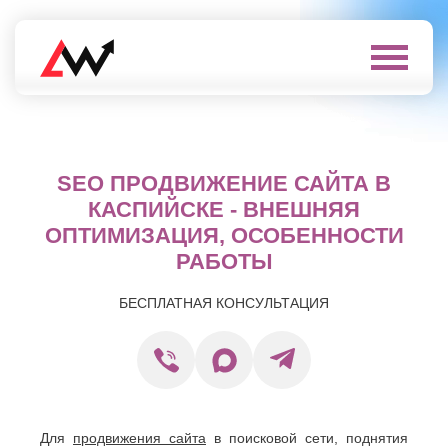
Выберите
город
Нефтеюганск
А
Нижневартовск
SEO ПРОДВИЖЕНИЕ САЙТА В
Нижнекамск
Алушта
Нижний
КАСПИЙСКЕ - ВНЕШНЯЯ
Альметьевск
Новгород
Анапа
ОПТИМИЗАЦИЯ, ОСОБЕННОСТИ
Нижний
Арзамас
Тагил
РАБОТЫ
Армавир
Новокуйбышевск
Архангельск
Новомосковск
БЕСПЛАТНАЯ КОНСУЛЬТАЦИЯ
Астрахань
Новороссийск
Б
Новочебоксарск
Новочеркасск
Балаково
Новошахтинск
Балашиха
Новый
Батайск
Уренгой
Бахчисарай
Ноябрьск
Для
продвижения сайта
в поисковой сети, поднятия
Белгород