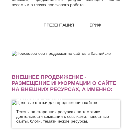
Джанкой
Ростов-
весомым в глазах поискового робота.
Дзержинск
на-
Дону
Димитровград
Рыбинск
Е
Рязань
ПРЕЗЕНТАЦИЯ
БРИФ
Евпатория
С
Екатеринбург
Салават
Елец
Самара
Ессентуки
Санкт-
Ж
Петербург
Саранск
Жуковский
Сарапул
З
Саратов
ВНЕШНЕЕ ПРОДВИЖЕНИЕ -
Севастополь
Златоуст
РАЗМЕЩЕНИЕ ИНФОРМАЦИИ О САЙТЕ
Сергиев
НА ВНЕШНИХ РЕСУРСАХ, А ИМЕННО:
И
Посад
Целевые статьи
Серпухов
Иваново
Симферополь
Ижевск
Смоленск
Тексты на сторонних ресурсах по тематике
Й
Сочи
деятельности компании с ссылками: новостные
Ставрополь
сайты, блоги, тематические ресурсы.
Йошкар-
Старый
Ола
Оскол