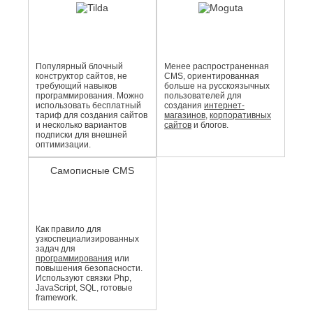
Популярный блочный
Менее распро­страненная
конструктор сайтов, не
CMS, ориентированная
требующий навыков
больше на русскоязычных
программирования. Можно
пользователей для
использовать бесплатный
создания
интернет-
тариф для создания сайтов
магазинов
,
корпоративных
и несколько вариантов
сайтов
и блогов.
подписки для внешней
оптимизации.
Самописные CMS
Как правило для
узкоспециали­зированных
задач для
программирования
или
повышения безопасности.
Используют связки Php,
JavaScript, SQL, готовые
framework.