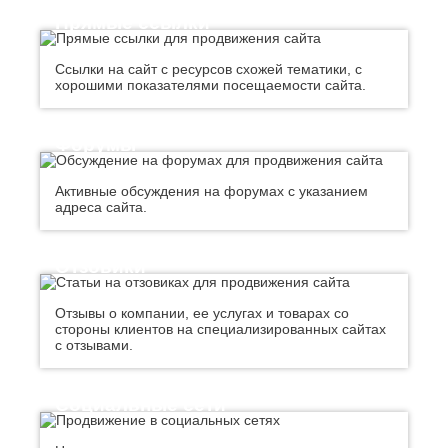
К
Стерлитамак
Прямые ссылки
Судак
Казань
Сургут
Калининград
Ссылки на сайт с ресурсов схожей тематики, с
Сызрань
Калуга
хорошими показателями посещаемости сайта.
Сыктывкар
Каменск-
Уральский
Т
Камышин
Форумы
Таганрог
Каспийск
Тамбов
Кемерово
Активные обсуждения на форумах с указанием
Тверь
Керчь
адреса сайта.
Тольятти
Киров
Тула
Кисловодск
Тюмень
Ковров
Отзовики
Коломна
У
Копейск
Отзывы о компании, ее услугах и товарах со
Ульяновск
Кострома
стороны клиентов на специализированных сайтах
Уфа
Красногорск
с отзывами.
Краснодар
Ф
Курган
Феодосия
Курск
Социальные сети
Х
Л