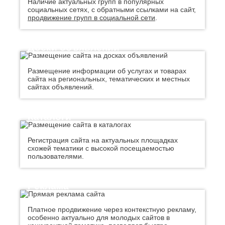
Наличие актуальных групп в популярных
Хасавюрт
Липецк
социальных сетях, с обратными ссылками на сайт,
Химки
Люберцы
продвижение групп в социальной сети
.
Ч
М
Чебоксары
Магнитогорск
Доски объявлений
Челябинск
Майкоп
Череповец
Махачкала
Размещение информации об услугах и товарах
Черкесск
Миасс
сайта на региональных, тематических и местных
Москва
Ш
сайтах объявлений.
Мурманск
Шахты
Муром
Мытищи
Каталоги
Э
Н
Электросталь
Регистрация сайта на актуальных площадках
Энгельс
Набережные
схожей тематики с высокой посещаемостью
Челны
Я
пользователями.
Нальчик
Ялта
Невинномысск
Ярославль
Нефтекамск
Реклама
Платное продвижение через контекстную рекламу,
особенно актуально для молодых сайтов в