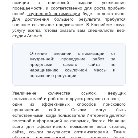
позиции в поисковой выдачи, увеличения
О
Березники
посещаемости, и соответственно для роста прибыли
Благовещенск
Обнинск
одной
внутренней оптимизации
будет недостаточно.
Брянск
Для достижения большего результата требуется
Одинцово
внешнее ссылочное продвижение. В Каспийске такую
Октябрьский
В
услугу всегда готовы оказать вам специалисты веб-
Омск
Великий
студии Art-web.
Орел
Новгород
Оренбург
Владикавказ
Орехово-
Владимир
Отличие внешней оптимизации от
Зуево
внутренней: проведение работ за
Волгоград
Орск
пределами самого сайта по
Волгодонск
П
наращиванию ссылочной массы и
Волжск
повышению репутации.
Волжский
Пенза
Вологда
Первоуральск
Воронеж
Пермь
Увеличение количества ссылок, ведущих
Петрозаводск
Г
пользователей и роботов с других ресурсов на ваш, —
Подольск
один из эффективных способов поискового
Геленджик
продвижения сайта. Ссылки могут быть
Псков
Грозный
естественными, когда пользователи Интернета делятся
Пушкино
полезной информацией на форумах, блогах. Но чаще
Пятигорск
Д
всего для эффективного повышения веса страниц
Р
сайта, ссылки закупаются оптимизаторами. Таким
Дербент
образом, продвигаемый ресурс выглядит более