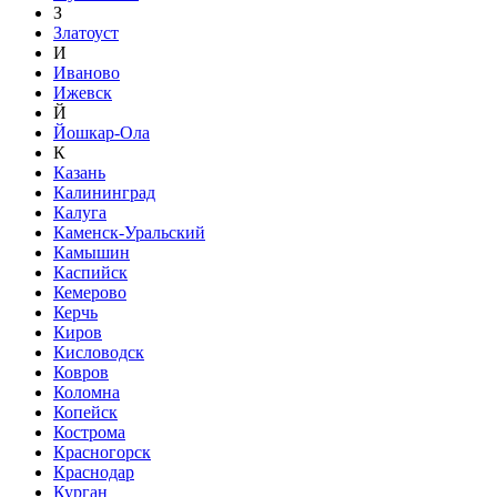
З
Златоуст
И
Иваново
Ижевск
Й
Йошкар-Ола
К
Казань
Калининград
Калуга
Каменск-Уральский
Камышин
Каспийск
Кемерово
Керчь
Киров
Кисловодск
Ковров
Коломна
Копейск
Кострома
Красногорск
Краснодар
Курган