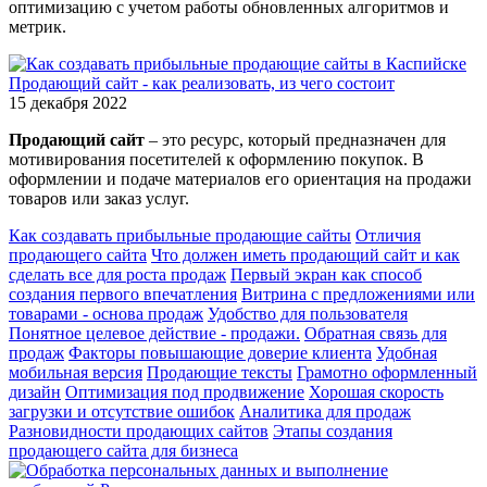
оптимизацию с учетом работы обновленных алгоритмов и
метрик.
Продающий сайт - как реализовать, из чего состоит
15 декабря 2022
Продающий сайт
– это ресурс, который предназначен для
мотивирования посетителей к оформлению покупок. В
оформлении и подаче материалов его ориентация на продажи
товаров или заказ услуг.
Как создавать прибыльные продающие сайты
Отличия
продающего сайта
Что должен иметь продающий сайт и как
сделать все для роста продаж
Первый экран как способ
создания первого впечатления
Витрина с предложениями или
товарами - основа продаж
Удобство для пользователя
Понятное целевое действие - продажи.
Обратная связь для
продаж
Факторы повышающие доверие клиента
Удобная
мобильная версия
Продающие тексты
Грамотно оформленный
дизайн
Оптимизация под продвижение
Хорошая скорость
загрузки и отсутствие ошибок
Аналитика для продаж
Разновидности продающих сайтов
Этапы создания
продающего сайта для бизнеса