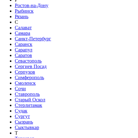
Ростов-на-Дону
Рыбинск
Рязань
С
Салават
Самара
Санкт-Петербург
Саранск
Сарапул
Саратов
Севастополь
Сергиев Посад
Серпухов
Симферополь
Смоленск
Сочи
Ставрополь
Старый Оскол
Стерлитамак
Судак
Сургут
Сызрань
Сыктывкар
Т