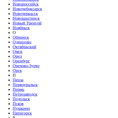
Новороссийск
Новочебоксарск
Новочеркасск
Новошахтинск
Новый Уренгой
Ноябрьск
О
Обнинск
Одинцово
Октябрьский
Омск
Орел
Оренбург
Орехово-Зуево
Орск
П
Пенза
Первоуральск
Пермь
Петрозаводск
Подольск
Псков
Пушкино
Пятигорск
Р