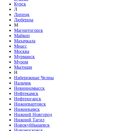
Курск
Л
Липецк
Люберцы
М
Магнитогорск
Майкоп
Махачкала
Миасс
Москва
Мурманск
Муром
Мытищи
Н
Набережные Челны
Нальчик
Невинномысск
Нефтекамск
Нефтеюганск
Нижневартовск
Нижнекамск
Нижний Новгород
Нижний Тагил
Новокуйбышевск
Новомосковск