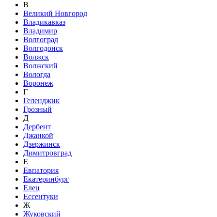
В
Великий Новгород
Владикавказ
Владимир
Волгоград
Волгодонск
Волжск
Волжский
Вологда
Воронеж
Г
Геленджик
Грозный
Д
Дербент
Джанкой
Дзержинск
Димитровград
Е
Евпатория
Екатеринбург
Елец
Ессентуки
Ж
Жуковский