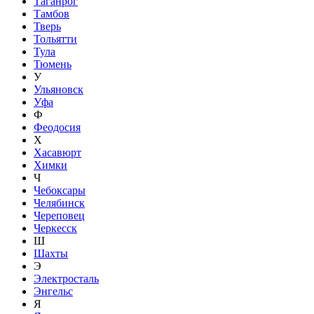
Таганрог
Тамбов
Тверь
Тольятти
Тула
Тюмень
У
Ульяновск
Уфа
Ф
Феодосия
Х
Хасавюрт
Химки
Ч
Чебоксары
Челябинск
Череповец
Черкесск
Ш
Шахты
Э
Электросталь
Энгельс
Я