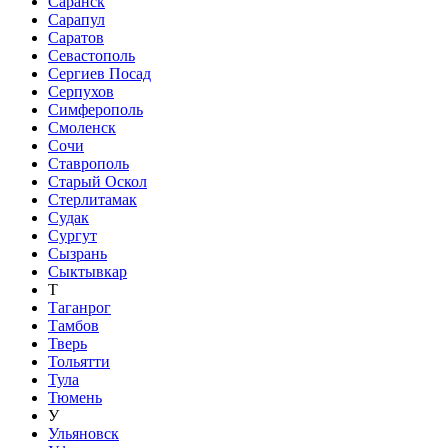
Саранск
Сарапул
Саратов
Севастополь
Сергиев Посад
Серпухов
Симферополь
Смоленск
Сочи
Ставрополь
Старый Оскол
Стерлитамак
Судак
Сургут
Сызрань
Сыктывкар
Т
Таганрог
Тамбов
Тверь
Тольятти
Тула
Тюмень
У
Ульяновск