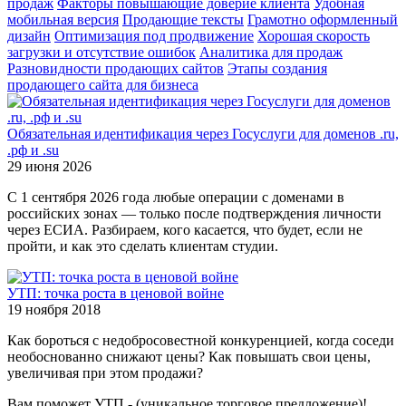
продаж
Факторы повышающие доверие клиента
Удобная
мобильная версия
Продающие тексты
Грамотно оформленный
дизайн
Оптимизация под продвижение
Хорошая скорость
загрузки и отсутствие ошибок
Аналитика для продаж
Разновидности продающих сайтов
Этапы создания
продающего сайта для бизнеса
Обязательная идентификация через Госуслуги для доменов .ru,
.рф и .su
29 июня 2026
С 1 сентября 2026 года любые операции с доменами в
российских зонах — только после подтверждения личности
через ЕСИА. Разбираем, кого касается, что будет, если не
пройти, и как это сделать клиентам студии.
УТП: точка роста в ценовой войне
19 ноября 2018
Как бороться с недобросовестной конкуренцией, когда соседи
необоснованно снижают цены? Как повышать свои цены,
увеличивая при этом продажи?
Вам поможет УТП - (уникальное торговое предложение)!