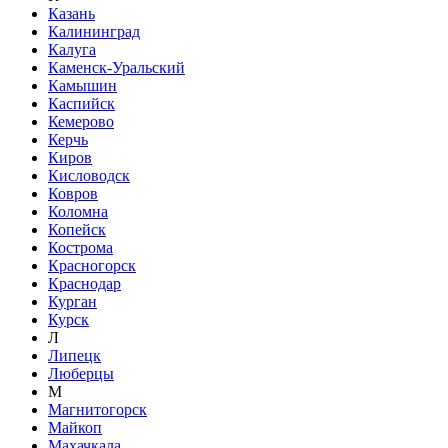
Казань
Калининград
Калуга
Каменск-Уральский
Камышин
Каспийск
Кемерово
Керчь
Киров
Кисловодск
Ковров
Коломна
Копейск
Кострома
Красногорск
Краснодар
Курган
Курск
Л
Липецк
Люберцы
М
Магнитогорск
Майкоп
Махачкала