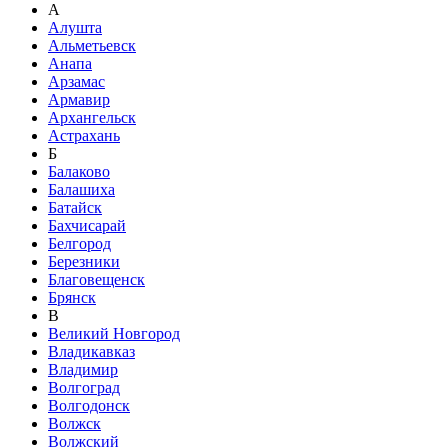
А
Алушта
Альметьевск
Анапа
Арзамас
Армавир
Архангельск
Астрахань
Б
Балаково
Балашиха
Батайск
Бахчисарай
Белгород
Березники
Благовещенск
Брянск
В
Великий Новгород
Владикавказ
Владимир
Волгоград
Волгодонск
Волжск
Волжский