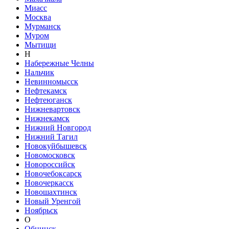
Миасс
Москва
Мурманск
Муром
Мытищи
Н
Набережные Челны
Нальчик
Невинномысск
Нефтекамск
Нефтеюганск
Нижневартовск
Нижнекамск
Нижний Новгород
Нижний Тагил
Новокуйбышевск
Новомосковск
Новороссийск
Новочебоксарск
Новочеркасск
Новошахтинск
Новый Уренгой
Ноябрьск
О
Обнинск