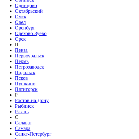
Одинцово
Октябрьский
Омск
Орел
Оренбург
Орехово-Зуево
Орск
П
Пенза
Первоуральск
Пермь
Петрозаводск
Подольск
Псков
Пушкино
Пятигорск
Р
Ростов-на-Дону
Рыбинск
Рязань
С
Салават
Самара
Санкт-Петербург