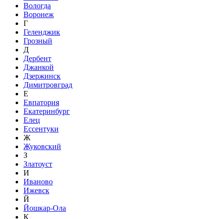
Вологда
Воронеж
Г
Геленджик
Грозный
Д
Дербент
Джанкой
Дзержинск
Димитровград
Е
Евпатория
Екатеринбург
Елец
Ессентуки
Ж
Жуковский
З
Златоуст
И
Иваново
Ижевск
Й
Йошкар-Ола
К