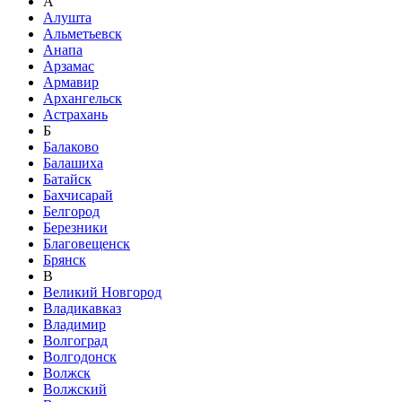
А
Алушта
Альметьевск
Анапа
Арзамас
Армавир
Архангельск
Астрахань
Б
Балаково
Балашиха
Батайск
Бахчисарай
Белгород
Березники
Благовещенск
Брянск
В
Великий Новгород
Владикавказ
Владимир
Волгоград
Волгодонск
Волжск
Волжский