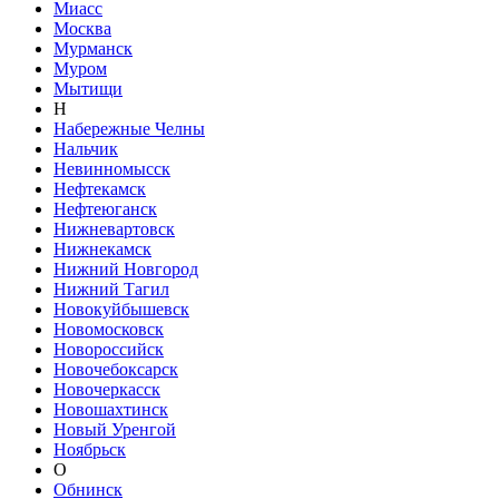
Миасс
Москва
Мурманск
Муром
Мытищи
Н
Набережные Челны
Нальчик
Невинномысск
Нефтекамск
Нефтеюганск
Нижневартовск
Нижнекамск
Нижний Новгород
Нижний Тагил
Новокуйбышевск
Новомосковск
Новороссийск
Новочебоксарск
Новочеркасск
Новошахтинск
Новый Уренгой
Ноябрьск
О
Обнинск