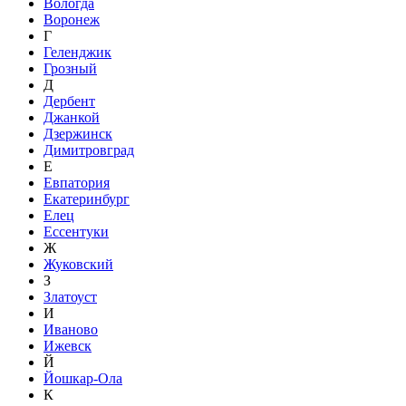
Вологда
Воронеж
Г
Геленджик
Грозный
Д
Дербент
Джанкой
Дзержинск
Димитровград
Е
Евпатория
Екатеринбург
Елец
Ессентуки
Ж
Жуковский
З
Златоуст
И
Иваново
Ижевск
Й
Йошкар-Ола
К