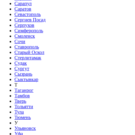
Сарапул
Саратов
Севастополь
Сергиев Посад
Серпухов
Симферополь
Смоленск
Сочи
Ставрополь
Старый Оскол
Стерлитамак
Судак
Сургут
Сызрань
Сыктывкар
Т
Таганрог
Тамбов
Тверь
Тольятти
Тула
Тюмень
У
Ульяновск
Уфа