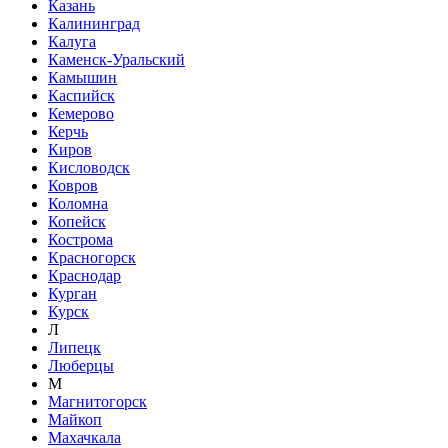
Казань
Калининград
Калуга
Каменск-Уральский
Камышин
Каспийск
Кемерово
Керчь
Киров
Кисловодск
Ковров
Коломна
Копейск
Кострома
Красногорск
Краснодар
Курган
Курск
Л
Липецк
Люберцы
М
Магнитогорск
Майкоп
Махачкала