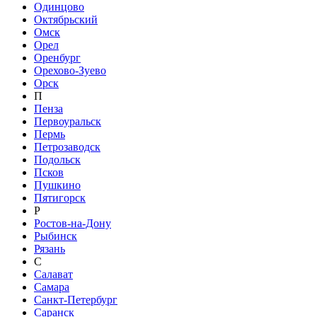
Одинцово
Октябрьский
Омск
Орел
Оренбург
Орехово-Зуево
Орск
П
Пенза
Первоуральск
Пермь
Петрозаводск
Подольск
Псков
Пушкино
Пятигорск
Р
Ростов-на-Дону
Рыбинск
Рязань
С
Салават
Самара
Санкт-Петербург
Саранск